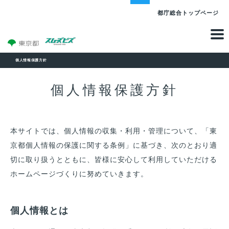
都庁総合トップページ
個人情報保護方針
時差Bizとは
個人情報保護方針
都知事
メッセージ
スムーズビズからの
お知らせ
本サイトでは、個人情報の収集・利用・管理について、「東
参加企業一覧
京都個人情報の保護に関する条例」に基づき、次のとおり適
切に取り扱うとともに、皆様に安心して利用していただける
参加者の取組
ホームページづくりに努めていきます。
受賞企業の
取組紹介
私と時差Biz
個人情報とは
鉄道事業者の取組