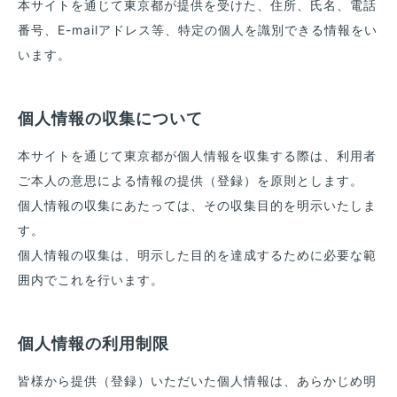
本サイトを通じて東京都が提供を受けた、住所、氏名、電話
鉄道事業者の取組
番号、E-mailアドレス等、特定の個人を識別できる情報をい
います。
混雑の見える化
時差Bizの歩み
個人情報の収集について
時差Biz推進賞
本サイトを通じて東京都が個人情報を収集する際は、利用者
時差Biz
実施レポート
ご本人の意思による情報の提供（登録）を原則とします。
個人情報の収集にあたっては、その収集目的を明示いたしま
イベント
レポート
す。
個人情報の収集は、明示した目的を達成するために必要な範
お役立ち情報
囲内でこれを行います。
時差Biz
キャンペーン情報
メールマガジン
バックナンバー
個人情報の利用制限
よくある質問
皆様から提供（登録）いただいた個人情報は、あらかじめ明