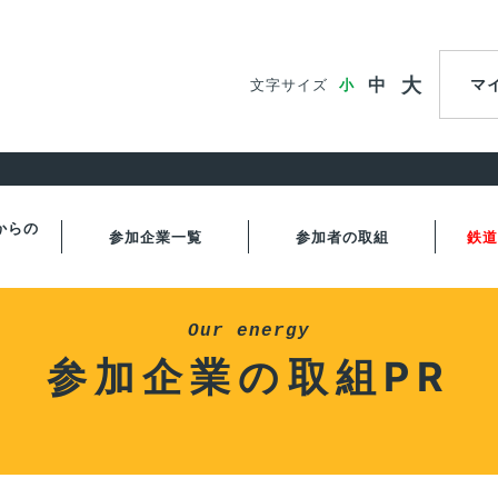
大
中
マ
文字サイズ
小
からの
参加企業一覧
参加者の取組
鉄道
Our energy
参加企業の
取組PR