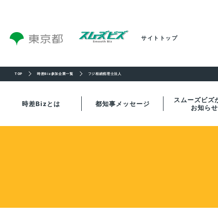
サイトトップ
TOP
時差Biz参加企業一覧
フジ相続税理士法人
スムーズビズ
時差Bizとは
都知事
メッセージ
お知らせ